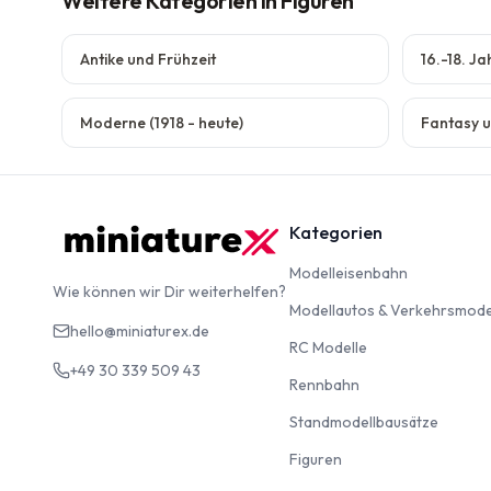
Weitere Kategorien
in Figuren
Antike und Frühzeit
16.-18. J
Moderne (1918 - heute)
Fantasy u
Kategorien
Modelleise
Modelleisenbahn
Wie können wir Dir weiterhelfen?
Modellautos & Verkehrsmode
hello@miniaturex.de
RC Modelle
RC Modelle
+49 30 339 509 43
Rennbahn
Rennbahn
Standm
Standmodellbausätze
Figuren
Figuren