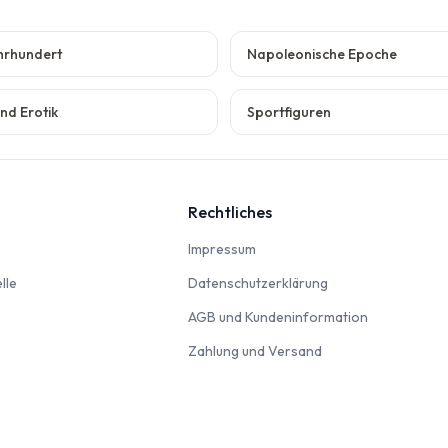
ahrhundert
Napoleonische Epoche
nd Erotik
Sportfiguren
Rechtliches
nbahn
Impressum
Impressum
Modellautos & Verkehrsmodelle
Datenschutzerklär
lle
Datenschutzerklärung
AGB und Kun
AGB und Kundeninformation
Zahlung und Versan
Zahlung und Versand
odellbausätze