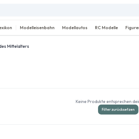
exikon
Modelleisenbahn
Modellautos
RC Modelle
Figure
des Mittelalters
Keine Produkte entsprechen dein
Filter zurücksetzen