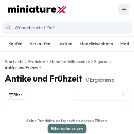
Men
Kaufen
Verkaufen
Lexikon
Modelleisenbahn
Modell
Startseite
Produkte
Standmodellbausätze
Figuren
Antike und Frühzeit
Antike und Frühzeit
0
Ergebnisse
Filter
Keine Produkte entsprechen deinen Filtern.
Filter zurücksetzen