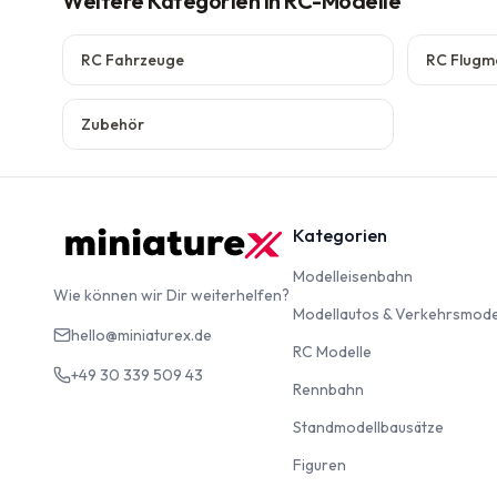
Weitere Kategorien
in RC-Modelle
RC Fahrzeuge
RC Flugm
Zubehör
Kategorien
Modelleise
Modelleisenbahn
Wie können wir Dir weiterhelfen?
Modellautos & Verkehrsmode
hello@miniaturex.de
RC Modelle
RC Modelle
+49 30 339 509 43
Rennbahn
Rennbahn
Standm
Standmodellbausätze
Figuren
Figuren