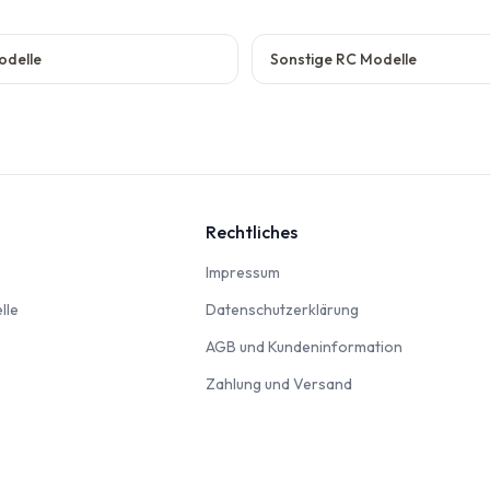
odelle
Sonstige RC Modelle
Rechtliches
nbahn
Impressum
Impressum
Modellautos & Verkehrsmodelle
Datenschutzerklär
lle
Datenschutzerklärung
AGB und Kun
AGB und Kundeninformation
Zahlung und Versan
Zahlung und Versand
odellbausätze