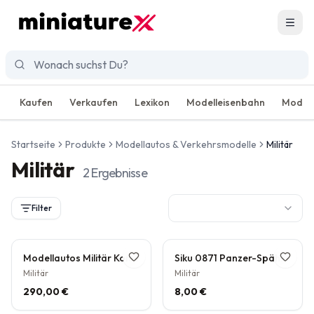
Men
Kaufen
Verkaufen
Lexikon
Modelleisenbahn
Modell
Startseite
Produkte
Modellautos & Verkehrsmodelle
Militär
Militär
2
Ergebnisse
Filter
Modellautos Militär Konvolut 17 Teile Panzer Raketen NVA DDR
Siku 0871 Panzer-Spähwagen Metall Kunststoff Super Serie 1:55
Militär
Militär
290,00 €
8,00 €