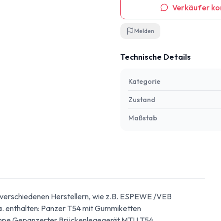
Verkäufer ko
Melden
Technische Details
Kategorie
Zustand
Maßstab
on verschiedenen Herstellern, wie z.B. ESPEWE /VEB
a. enthalten: Panzer T54 mit Gummiketten
mpe Gepanzerter Brückenlegegerät MTU T54