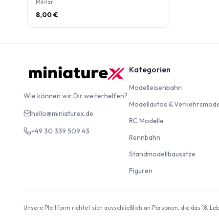
Militär
8,00 €
Kategorien
Modelleise
Modelleisenbahn
Wie können wir Dir weiterhelfen?
Modellautos & Verkehrsmode
hello@miniaturex.de
RC Modelle
RC Modelle
+49 30 339 509 43
Rennbahn
Rennbahn
Standm
Standmodellbausätze
Figuren
Figuren
Unsere Plattform richtet sich ausschließlich an Personen, die das 18. L