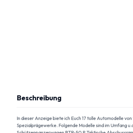
Beschreibung
In dieser Anzeige biete ich Euch 17 tolle Automodelle v
Spezialprägewerke. Folgende Modelle sind im Umfang u.
Schützenpanzerwagen BTR-50 P Taktische Abschussra