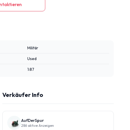
ntaktieren
Militär
Used
1:87
Verkäufer Info
AufDerSpur
286
aktive Anzeigen