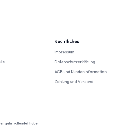
Rechtliches
nbahn
Impressum
Impressum
Modellautos & Verkehrsmodelle
Datenschutzerklär
lle
Datenschutzerklärung
AGB und Kun
AGB und Kundeninformation
Zahlung und Versan
Zahlung und Versand
odellbausätze
ebensjahr vollendet haben.