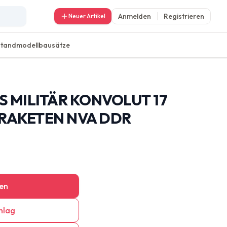
Anmelden
Registrieren
Neuer Artikel
Standmodellbausätze
 MILITÄR KONVOLUT 17
 RAKETEN NVA DDR
en
hlag