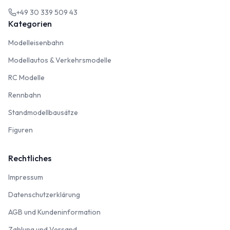
+49 30 339 509 43
Kategorien
Modelleisenbahn
Modelleisenbahn
Modellautos & Verkehrsmodelle
Modellautos & Verkehrsmodelle
RC Modelle
RC Modelle
Rennbahn
Rennbahn
Standmodellbausätze
Standmodellbausätze
Figuren
Figuren
Rechtliches
Impressum
Impressum
Datenschutzerklärung
Datenschutzerklärung
AGB und Kundeninformation
AGB und Kundeninformation
Zahlung und Versand
Zahlung und Versand