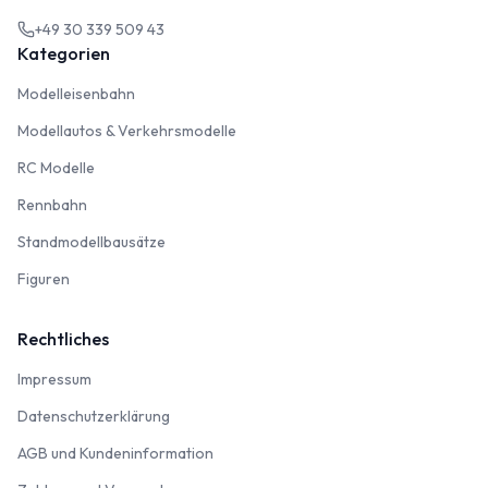
+49 30 339 509 43
Kategorien
Modelleisenbahn
Modelleisenbahn
Modellautos & Verkehrsmodelle
Modellautos & Verkehrsmodelle
RC Modelle
RC Modelle
Rennbahn
Rennbahn
Standmodellbausätze
Standmodellbausätze
Figuren
Figuren
Rechtliches
Impressum
Impressum
Datenschutzerklärung
Datenschutzerklärung
AGB und Kundeninformation
AGB und Kundeninformation
Zahlung und Versand