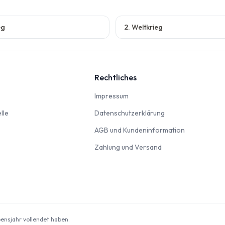
eg
2. Weltkrieg
Rechtliches
nbahn
Impressum
Impressum
Modellautos & Verkehrsmodelle
Datenschutzerklär
lle
Datenschutzerklärung
AGB und Kun
AGB und Kundeninformation
Zahlung und Versan
Zahlung und Versand
odellbausätze
ebensjahr vollendet haben.