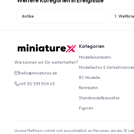
Weitere Kategorien
in Ereignisse
Antike
1. Weltkri
Kategorien
Modelleise
Modelleisenbahn
Wie können wir Dir weiterhelfen?
Modellautos & Verkehrsmode
hello@miniaturex.de
RC Modelle
RC Modelle
+49 30 339 509 43
Rennbahn
Rennbahn
Standm
Standmodellbausätze
Figuren
Figuren
Unsere Plattform richtet sich ausschließlich an Personen, die das 18. L