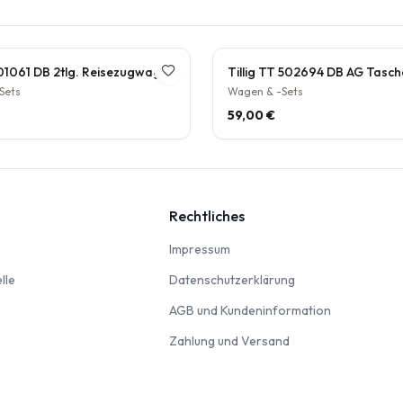
Tillig TT 01061 DB 2tlg. Reisezugwagenset Umbauwagen Grün Epoche IV 2. Klasse
Sets
Wagen & -Sets
59,00 €
Rechtliches
nbahn
Impressum
Impressum
Modellautos & Verkehrsmodelle
Datenschutzerklär
lle
Datenschutzerklärung
AGB und Kun
AGB und Kundeninformation
Zahlung und Versan
Zahlung und Versand
odellbausätze