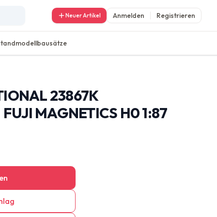
Anmelden
Registrieren
Neuer Artikel
Standmodellbausätze
TIONAL 23867K
UJI MAGNETICS H0 1:87
en
hlag