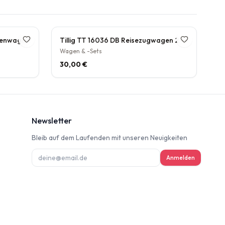
Tillig TT 502694 DB AG Taschenwagen Danzas Rot Epoche V Club-Jahresmodell 2025 Güterwagen
Tillig TT 16036 DB Reisezugwagen 2. Klasse Grün Epoche III Preußischer Durchgangswagen
Wagen & -Sets
30,00 €
Newsletter
Bleib auf dem Laufenden mit unseren Neuigkeiten
ung
Anmelden
deninformation
d