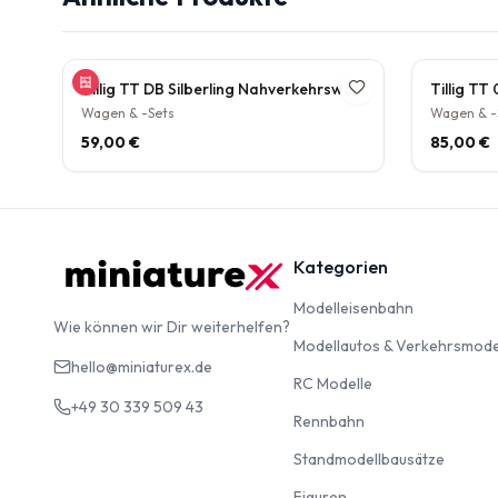
Tillig TT DB Silberling Nahverkehrswagen 1./2. Klasse Personenwagen IV AB4n DR Press Museum IV
Wagen & -Sets
Wagen & -
59,00 €
85,00 €
Kategorien
Modelleise
Modelleisenbahn
Wie können wir Dir weiterhelfen?
Modellautos & Verkehrsmode
hello@miniaturex.de
RC Modelle
RC Modelle
+49 30 339 509 43
Rennbahn
Rennbahn
Standm
Standmodellbausätze
Figuren
Figuren