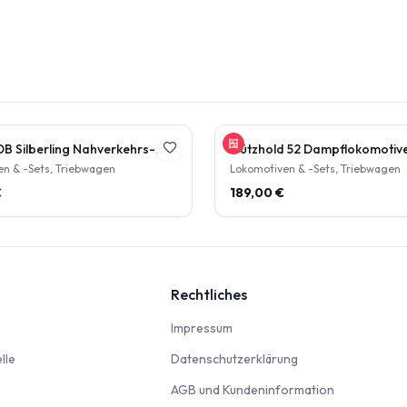
Tillig TT DB Silberling Nahverkehrs-Zugset 4-teilig Steuerwagen Hasenkasten Köln HBF Epoche IV rarität
n & -Sets, Triebwagen
Lokomotiven & -Sets, Triebwagen
€
189,00 €
Rechtliches
nbahn
Impressum
Impressum
Modellautos & Verkehrsmodelle
Datenschutzerklär
lle
Datenschutzerklärung
AGB und Kun
AGB und Kundeninformation