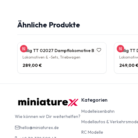
Ähnliche Produkte
Tillig TT 02027 Dampflokomotive BR 38.10 der DB Epoche III Personenzuglok Schlepptender rarität
Lokomotiven & -Sets, Triebwagen
Lokomotive
289,00 €
249,00 
Kategorien
Modelleise
Modelleisenbahn
Wie können wir Dir weiterhelfen?
Modellautos & Verkehrsmode
hello@miniaturex.de
RC Modelle
RC Modelle