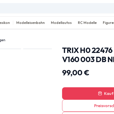
exikon
Modelleisenbahn
Modellautos
RC Modelle
Figure
agen
TRIX H0 2247
V160 003 DB N
99,00 €
Kauf
Preisvorsc