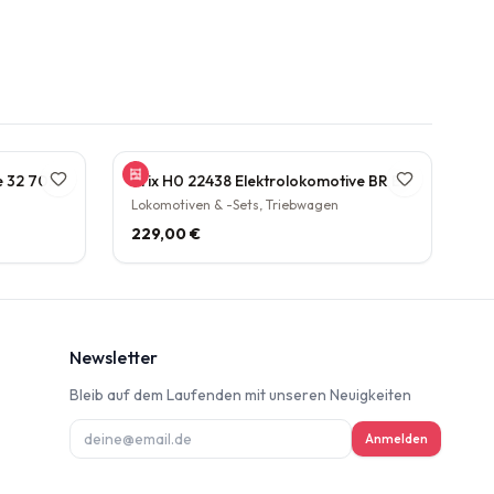
Gützhold 52 Dampflokomotive 32 700 DB Tender Epoche III DC NEM H0 1:87
Trix H0 22438 Elektrolokomotive BR E70 21 NEM Epoche III 1:87
Lokomotiven & -Sets, Triebwagen
229,00 €
Newsletter
Bleib auf dem Laufenden mit unseren Neuigkeiten
ung
Anmelden
deninformation