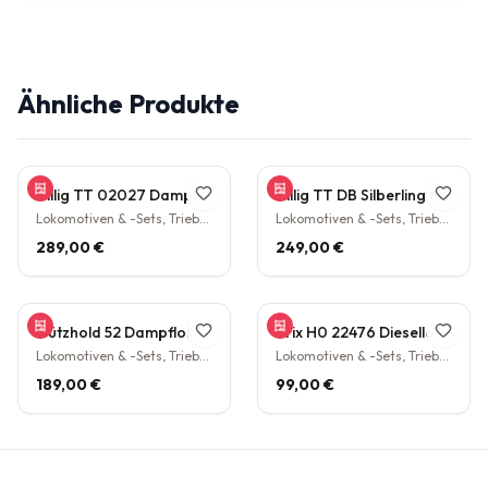
Ähnliche Produkte
Tillig TT 02027 Dampflokomotive BR 38.10 der DB Epoche III Personenzuglok Schlepptender rarität
Tillig TT DB Silberling Nahverkehrs-Zugset 4-teilig Steuerwagen Hasenkasten Köln HBF Epoche IV rarität
Lokomotiven & -Sets, Triebwagen
Lokomotiven & -Sets, Triebwagen
289,00 €
249,00 €
Gützhold 52 Dampflokomotive 32 700 DB Tender Epoche III DC NEM H0 1:87
Trix H0 22476 Diesellokomotive BR V160 003 DB NEM Epoche IV H0 1:87
Lokomotiven & -Sets, Triebwagen
Lokomotiven & -Sets, Triebwagen
189,00 €
99,00 €