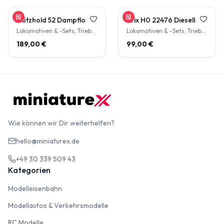
Gützhold 52 Dampflokomotive 32 700 DB Tender Epoche III DC NEM H0 1:87
Trix H0 22476 Diesellokomotive BR V160 003 DB NEM Epoche IV H0 1:87
Lokomotiven & -Sets, Triebwagen
Lokomotiven & -Sets, Triebwagen
189,00 €
99,00 €
Wie können wir Dir weiterhelfen?
hello@miniaturex.de
+49 30 339 509 43
Kategorien
Modelleisenbahn
Modelleisenbahn
Modellautos & Verkehrsmodelle
Modellautos & Verkehrsmodelle
RC Modelle
RC Modelle