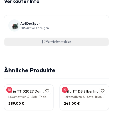
Verkäufer Info
AufDerSpur
286
aktive Anzeigen
Verkäufer melden
Ähnliche Produkte
Tillig TT 02027 Dampflokomotive BR 38.10 der DB Epoche III Personenzuglok Schlepptender rarität
Tillig TT DB Silberling Nahverkehrs-Zugset 4-teilig Steuerwagen Hasenkasten Köln HBF Epoche IV rarität
Lokomotiven & -Sets, Triebwagen
Lokomotiven & -Sets, Triebwagen
289,00 €
249,00 €