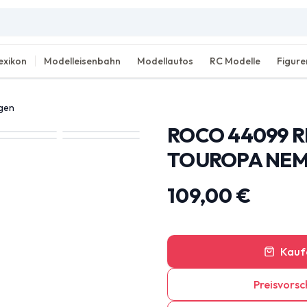
exikon
Modelleisenbahn
Modellautos
RC Modelle
Figure
agen
ROCO 44099 
TOUROPA NEM 
109,00 €
Kauf
Preisvorsc