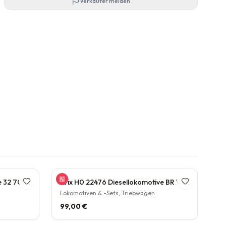
Verkäufer melden
Gützhold 52 Dampflokomotive 32 700 DB Tender Epoche III DC NEM H0 1:87
Trix H0 22476 Diesellokomotive BR V160 003 DB NEM Epoche IV H0 1:87
Lokomotiven & -Sets, Triebwagen
99,00 €