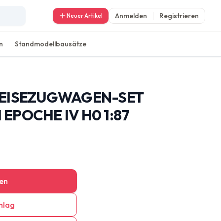
Anmelden
Registrieren
Neuer Artikel
n
Standmodellbausätze
REISEZUGWAGEN-SET
EPOCHE IV H0 1:87
en
hlag