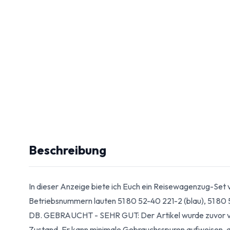
Beschreibung
In dieser Anzeige biete ich Euch ein Reisewagenzug-Set
Betriebsnummern lauten 51 80 52-40 221-2 (blau), 51 80 
DB. GEBRAUCHT - SEHR GUT: Der Artikel wurde zuvor ve
Zustand. Er kann minimale Gebrauchsspuren aufweisen, ab