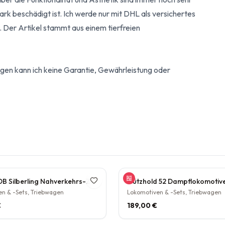
ark beschädigt ist. Ich werde nur mit DHL als versichertes
. Der Artikel stammt aus einem tierfreien
gen kann ich keine Garantie, Gewährleistung oder
Tillig TT DB Silberling Nahverkehrs-Zugset 4-teilig Steuerwagen Hasenkasten Köln HBF Epoche IV rarität
n & -Sets, Triebwagen
Lokomotiven & -Sets, Triebwagen
€
189,00 €