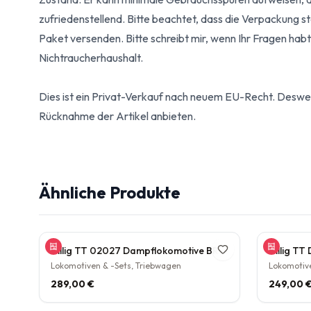
zufriedenstellend. Bitte beachtet, dass die Verpackung st
Paket versenden. Bitte schreibt mir, wenn Ihr Fragen habt
Nichtraucherhaushalt.
Dies ist ein Privat-Verkauf nach neuem EU-Recht. Deswe
Rücknahme der Artikel anbieten.
Ähnliche Produkte
Tillig TT 02027 Dampflokomotive BR 38.10 der DB Epoche III Personenzuglok Schlepptender rarität
Lokomotiven & -Sets, Triebwagen
Lokomotive
289,00 €
249,00 