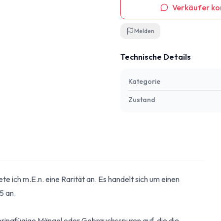
Verkäufer ko
Melden
Technische Details
Kategorie
Zustand
ete ich m.E.n. eine Rarität an. Es handelt sich um einen
5 an.
geringfügige Mängel oder Gebrauchsspuren auf, die die