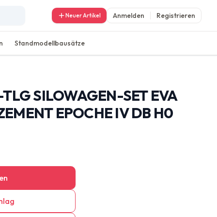
Anmelden
Registrieren
Neuer Artikel
n
Standmodellbausätze
-TLG SILOWAGEN-SET EVA
ZEMENT EPOCHE IV DB H0
en
hlag