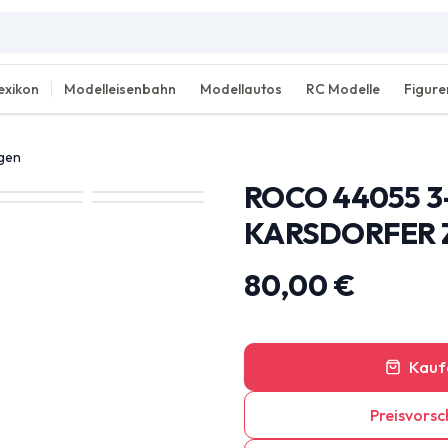
exikon
Modelleisenbahn
Modellautos
RC Modelle
Figure
agen
ROCO 44055 3
KARSDORFER 
80,00 €
Kauf
Preisvorsc