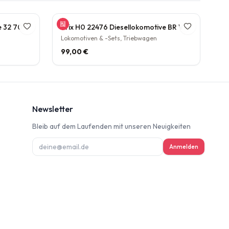
Gützhold 52 Dampflokomotive 32 700 DB Tender Epoche III DC NEM H0 1:87
Trix H0 22476 Diesellokomotive BR V160 003 DB NEM Epoche IV H0 1:87
Lokomotiven & -Sets, Triebwagen
99,00 €
Newsletter
Bleib auf dem Laufenden mit unseren Neuigkeiten
ung
Anmelden
deninformation
d