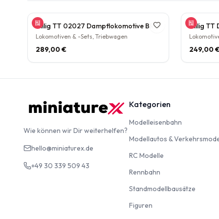
Tillig TT 02027 Dampflokomotive BR 38.10 der DB Epoche III Personenzuglok Schlepptender rarität
Lokomotiven & -Sets, Triebwagen
Lokomotive
289,00 €
249,00 
Kategorien
Modelleise
Modelleisenbahn
Wie können wir Dir weiterhelfen?
Modellautos & Verkehrsmode
hello@miniaturex.de
RC Modelle
RC Modelle
+49 30 339 509 43
Rennbahn
Rennbahn
Standm
Standmodellbausätze
Figuren
Figuren