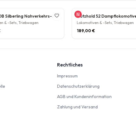
Tillig TT DB Silberling Nahverkehrs-Zugset 4-teilig Steuerwagen Hasenkasten Köln HBF Epoche IV rarität
n & -Sets, Triebwagen
Lokomotiven & -Sets, Triebwagen
€
189,00 €
Rechtliches
nbahn
Impressum
Impressum
Modellautos & Verkehrsmodelle
Datenschutzerklär
lle
Datenschutzerklärung
AGB und Kun
AGB und Kundeninformation
Zahlung und Versan
Zahlung und Versand
odellbausätze