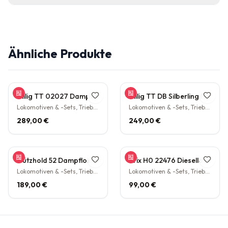
Ähnliche Produkte
Tillig TT 02027 Dampflokomotive BR 38.10 der DB Epoche III Personenzuglok Schlepptender rarität
Tillig TT DB Silberling Nahverkehrs-Zugset 4-teilig Steuerwagen Hasenkasten Köln HBF Epoche IV rarität
Lokomotiven & -Sets, Triebwagen
Lokomotiven & -Sets, Triebwagen
289,00 €
249,00 €
Gützhold 52 Dampflokomotive 32 700 DB Tender Epoche III DC NEM H0 1:87
Trix H0 22476 Diesellokomotive BR V160 003 DB NEM Epoche IV H0 1:87
Lokomotiven & -Sets, Triebwagen
Lokomotiven & -Sets, Triebwagen
189,00 €
99,00 €