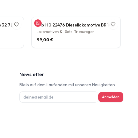
Gützhold 52 Dampflokomotive 32 700 DB Tender Epoche III DC NEM H0 1:87
Trix H0 22476 Diesellokomotive BR V160 003 DB NEM Epoche IV H0 1:87
Lokomotiven & -Sets, Triebwagen
99,00 €
Newsletter
Bleib auf dem Laufenden mit unseren Neuigkeiten
ung
Anmelden
deninformation
d