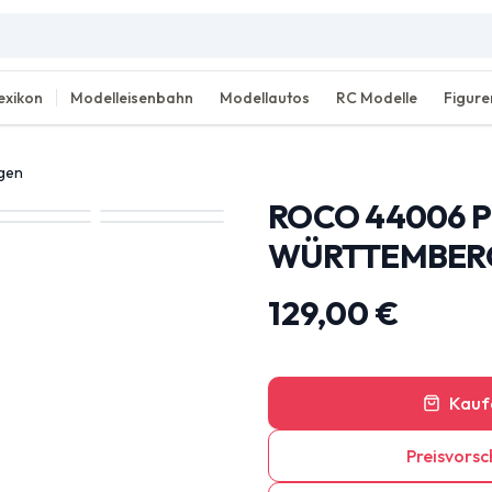
exikon
Modelleisenbahn
Modellautos
RC Modelle
Figure
agen
ROCO 44006 
WÜRTTEMBERGE
129,00 €
Kauf
Preisvorsc