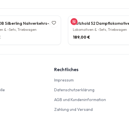
Tillig TT DB Silberling Nahverkehrs-Zugset 4-teilig Steuerwagen Hasenkasten Köln HBF Epoche IV rarität
n & -Sets, Triebwagen
Lokomotiven & -Sets, Triebwagen
€
189,00 €
Rechtliches
nbahn
Impressum
Impressum
Modellautos & Verkehrsmodelle
Datenschutzerklär
lle
Datenschutzerklärung
AGB und Kun
AGB und Kundeninformation
Zahlung und Versan
Zahlung und Versand
odellbausätze