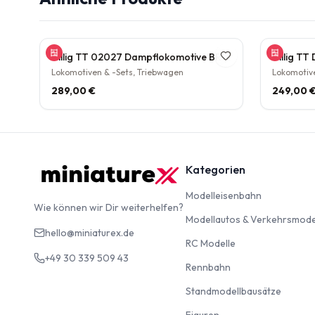
Tillig TT 02027 Dampflokomotive BR 38.10 der DB Epoche III Personenzuglok Schlepptender rarität
Lokomotiven & -Sets, Triebwagen
Lokomotive
289,00 €
249,00 
Kategorien
Modelleise
Modelleisenbahn
Wie können wir Dir weiterhelfen?
Modellautos & Verkehrsmode
hello@miniaturex.de
RC Modelle
RC Modelle
+49 30 339 509 43
Rennbahn
Rennbahn
Standm
Standmodellbausätze
Figuren