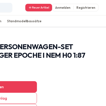
Anmelden
Registrieren
Neuer Artikel
n
Standmodellbausätze
PERSONENWAGEN-SET
R EPOCHE I NEM H0 1:87
en
hlag