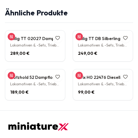
Ähnliche Produkte
Tillig TT 02027 Dampflokomotive BR 38.10 der DB Epoche III Personenzuglok Schlepptender rarität
Tillig TT DB Silberling Nahverkehrs-Zugset 4-teilig Steuerwagen Hasenkasten Köln HBF Epoche IV rarität
Lokomotiven & -Sets, Triebwagen
Lokomotiven & -Sets, Triebwagen
289,00 €
249,00 €
Gützhold 52 Dampflokomotive 32 700 DB Tender Epoche III DC NEM H0 1:87
Trix H0 22476 Diesellokomotive BR V160 003 DB NEM Epoche IV H0 1:87
Lokomotiven & -Sets, Triebwagen
Lokomotiven & -Sets, Triebwagen
189,00 €
99,00 €