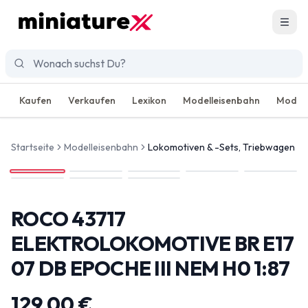
Men
Kaufen
Verkaufen
Lexikon
Modelleisenbahn
Modell
Startseite
Modelleisenbahn
Lokomotiven & -Sets, Triebwagen
ROCO 43717
ELEKTROLOKOMOTIVE BR E17
07 DB EPOCHE III NEM H0 1:87
129,00 €