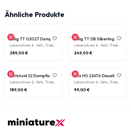
Ähnliche Produkte
Tillig TT 02027 Dampflokomotive BR 38.10 der DB Epoche III Personenzuglok Schlepptender rarität
Tillig TT DB Silberling Nahverkehrs-Zugset 4-teilig Steuerwagen Hasenkasten Köln HBF Epoche IV rarität
Lokomotiven & -Sets, Triebwagen
Lokomotiven & -Sets, Triebwagen
289,00 €
249,00 €
Gützhold 52 Dampflokomotive 32 700 DB Tender Epoche III DC NEM H0 1:87
Trix H0 22476 Diesellokomotive BR V160 003 DB NEM Epoche IV H0 1:87
Lokomotiven & -Sets, Triebwagen
Lokomotiven & -Sets, Triebwagen
189,00 €
99,00 €