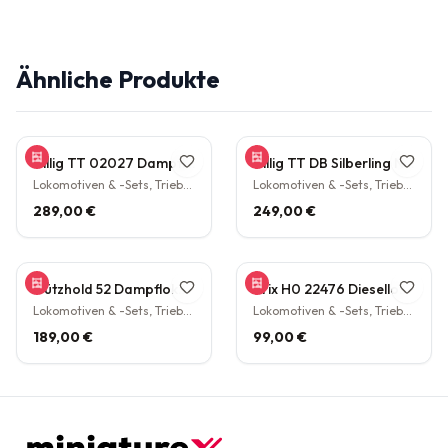
Ähnliche Produkte
Tillig TT 02027 Dampflokomotive BR 38.10 der DB Epoche III Personenzuglok Schlepptender rarität
Tillig TT DB Silberling Nahverkehrs-Zugset 4-teilig Steuerwagen Hasenkasten Köln HBF Epoche IV rarität
Lokomotiven & -Sets, Triebwagen
Lokomotiven & -Sets, Triebwagen
289,00 €
249,00 €
Gützhold 52 Dampflokomotive 32 700 DB Tender Epoche III DC NEM H0 1:87
Trix H0 22476 Diesellokomotive BR V160 003 DB NEM Epoche IV H0 1:87
Lokomotiven & -Sets, Triebwagen
Lokomotiven & -Sets, Triebwagen
189,00 €
99,00 €