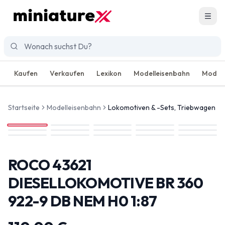
Men
Kaufen
Verkaufen
Lexikon
Modelleisenbahn
Modell
Startseite
Modelleisenbahn
Lokomotiven & -Sets, Triebwagen
ROCO 43621
DIESELLOKOMOTIVE BR 360
922-9 DB NEM H0 1:87