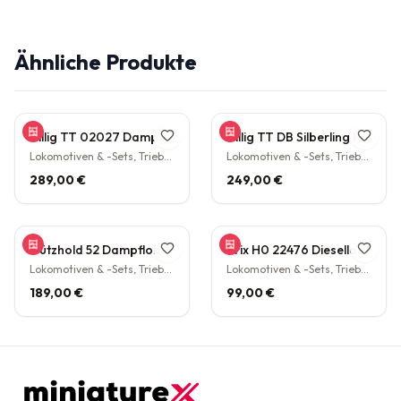
Ähnliche Produkte
Tillig TT 02027 Dampflokomotive BR 38.10 der DB Epoche III Personenzuglok Schlepptender rarität
Tillig TT DB Silberling Nahverkehrs-Zugset 4-teilig Steuerwagen Hasenkasten Köln HBF Epoche IV rarität
Lokomotiven & -Sets, Triebwagen
Lokomotiven & -Sets, Triebwagen
289,00 €
249,00 €
Gützhold 52 Dampflokomotive 32 700 DB Tender Epoche III DC NEM H0 1:87
Trix H0 22476 Diesellokomotive BR V160 003 DB NEM Epoche IV H0 1:87
Lokomotiven & -Sets, Triebwagen
Lokomotiven & -Sets, Triebwagen
189,00 €
99,00 €