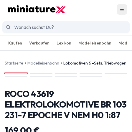
Men
Kaufen
Verkaufen
Lexikon
Modelleisenbahn
Modell
Startseite
Modelleisenbahn
Lokomotiven & -Sets, Triebwagen
ROCO 43619
ELEKTROLOKOMOTIVE BR 103
231-7 EPOCHE V NEM H0 1:87
169,00 €