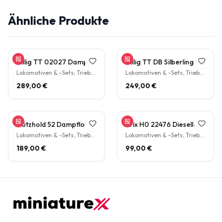
Ähnliche Produkte
Tillig TT 02027 Dampflokomotive BR 38.10 der DB Epoche III Personenzuglok Schlepptender rarität
Tillig TT DB Silberling Nahverkehrs-Zugset 4-teilig Steuerwagen Hasenkasten Köln HBF Epoche IV rarität
Lokomotiven & -Sets, Triebwagen
Lokomotiven & -Sets, Triebwagen
289,00 €
249,00 €
Gützhold 52 Dampflokomotive 32 700 DB Tender Epoche III DC NEM H0 1:87
Trix H0 22476 Diesellokomotive BR V160 003 DB NEM Epoche IV H0 1:87
Lokomotiven & -Sets, Triebwagen
Lokomotiven & -Sets, Triebwagen
189,00 €
99,00 €