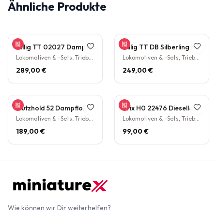
Ähnliche Produkte
Tillig TT 02027 Dampflokomotive BR 38.10 der DB Epoche III Personenzuglok Schlepptender rarität
Tillig TT DB Silberling Nahverkehrs-Zugset 4-teilig Steuerwagen Hasenkasten Köln HBF Epoche IV rarität
Lokomotiven & -Sets, Triebwagen
Lokomotiven & -Sets, Triebwagen
289,00 €
249,00 €
Gützhold 52 Dampflokomotive 32 700 DB Tender Epoche III DC NEM H0 1:87
Trix H0 22476 Diesellokomotive BR V160 003 DB NEM Epoche IV H0 1:87
Lokomotiven & -Sets, Triebwagen
Lokomotiven & -Sets, Triebwagen
189,00 €
99,00 €
Wie können wir Dir weiterhelfen?