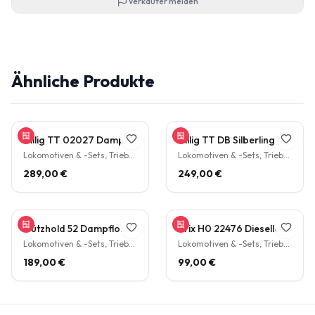
Verkäufer melden
Ähnliche Produkte
Tillig TT 02027 Dampflokomotive BR 38.10 der DB Epoche III Personenzuglok Schlepptender rarität
Tillig TT DB Silberling Nahverkehrs-Zugset 4-teilig Steuerwagen Hasenkasten Köln HBF Epoche IV rarität
Lokomotiven & -Sets, Triebwagen
Lokomotiven & -Sets, Triebwagen
289,00 €
249,00 €
Gützhold 52 Dampflokomotive 32 700 DB Tender Epoche III DC NEM H0 1:87
Trix H0 22476 Diesellokomotive BR V160 003 DB NEM Epoche IV H0 1:87
Lokomotiven & -Sets, Triebwagen
Lokomotiven & -Sets, Triebwagen
189,00 €
99,00 €