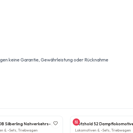
egen keine Garantie, Gewährleistung oder Rücknahme
Tillig TT DB Silberling Nahverkehrs-Zugset 4-teilig Steuerwagen Hasenkasten Köln HBF Epoche IV rarität
n & -Sets, Triebwagen
Lokomotiven & -Sets, Triebwagen