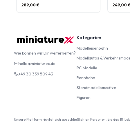
289,00 €
249,00 
Kategorien
Modelleise
Modelleisenbahn
Wie können wir Dir weiterhelfen?
Modellautos & Verkehrsmode
hello@miniaturex.de
RC Modelle
RC Modelle
+49 30 339 509 43
Rennbahn
Rennbahn
Standm
Standmodellbausätze
Figuren
Figuren
Unsere Plattform richtet sich ausschließlich an Personen, die das 18. L