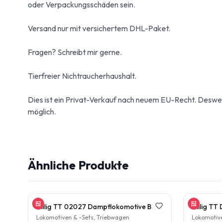
oder Verpackungsschäden sein.
Versand nur mit versichertem DHL-Paket.
Fragen? Schreibt mir gerne.
Tierfreier Nichtraucherhaushalt.
Dies ist ein Privat-Verkauf nach neuem EU-Recht. Desw
möglich.
Ähnliche Produkte
Tillig TT 02027 Dampflokomotive BR 38.10 der DB Epoche III Personenzuglok Schlepptender rarität
Lokomotiven & -Sets, Triebwagen
Lokomotive