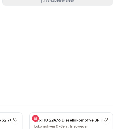
Verkäufer melden
Gützhold 52 Dampflokomotive 32 700 DB Tender Epoche III DC NEM H0 1:87
Trix H0 22476 Diesellokomotive BR V160 003 DB NEM Epoche IV H0 1:87
Lokomotiven & -Sets, Triebwagen