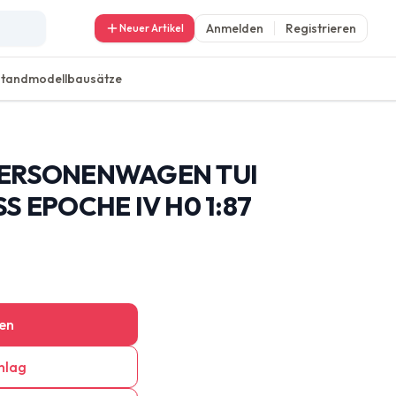
Anmelden
Registrieren
Neuer Artikel
Standmodellbausätze
PERSONENWAGEN TUI
S EPOCHE IV H0 1:87
en
hlag