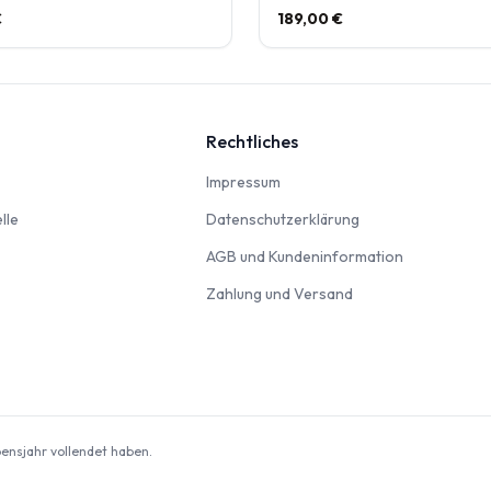
€
189,00 €
Rechtliches
nbahn
Impressum
Impressum
Modellautos & Verkehrsmodelle
Datenschutzerklär
lle
Datenschutzerklärung
AGB und Kun
AGB und Kundeninformation
Zahlung und Versan
Zahlung und Versand
odellbausätze
ebensjahr vollendet haben.