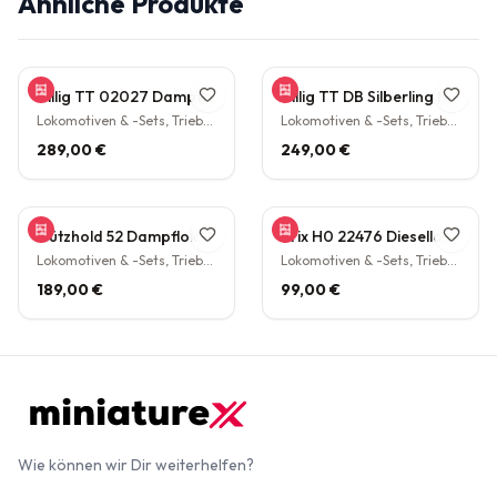
Ähnliche Produkte
Tillig TT 02027 Dampflokomotive BR 38.10 der DB Epoche III Personenzuglok Schlepptender rarität
Tillig TT DB Silberling Nahverkehrs-Zugset 4-teilig Steuerwagen Hasenkasten Köln HBF Epoche IV rarität
Lokomotiven & -Sets, Triebwagen
Lokomotiven & -Sets, Triebwagen
289,00 €
249,00 €
Gützhold 52 Dampflokomotive 32 700 DB Tender Epoche III DC NEM H0 1:87
Trix H0 22476 Diesellokomotive BR V160 003 DB NEM Epoche IV H0 1:87
Lokomotiven & -Sets, Triebwagen
Lokomotiven & -Sets, Triebwagen
189,00 €
99,00 €
Wie können wir Dir weiterhelfen?