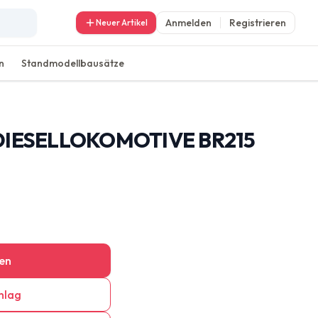
Anmelden
Registrieren
Neuer Artikel
n
Standmodellbausätze
DIESELLOKOMOTIVE BR215
en
hlag