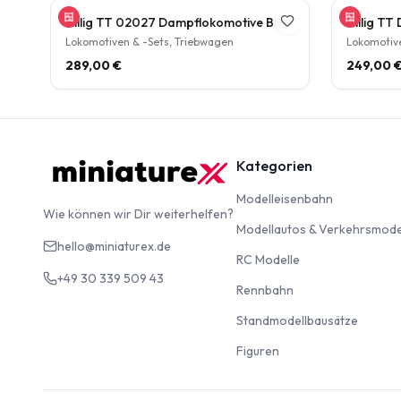
Tillig TT 02027 Dampflokomotive BR 38.10 der DB Epoche III Personenzuglok Schlepptender rarität
Lokomotiven & -Sets, Triebwagen
Lokomotive
289,00 €
249,00 
Kategorien
Modelleise
Modelleisenbahn
Wie können wir Dir weiterhelfen?
Modellautos & Verkehrsmode
hello@miniaturex.de
RC Modelle
RC Modelle
+49 30 339 509 43
Rennbahn
Rennbahn
Standm
Standmodellbausätze
Figuren
Figuren