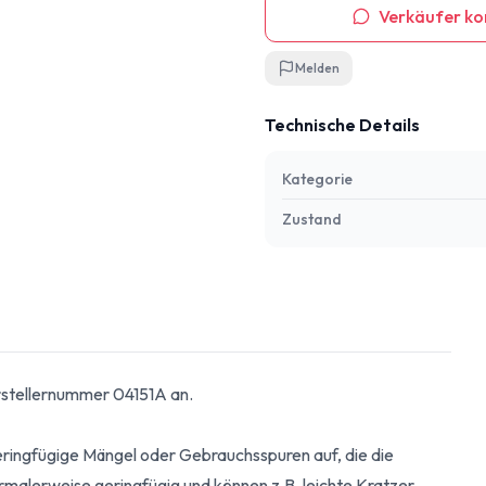
Verkäufer ko
Melden
Technische Details
Kategorie
Zustand
erstellernummer 04151A an.
geringfügige Mängel oder Gebrauchsspuren auf, die die
ormalerweise geringfügig und können z.B. leichte Kratzer