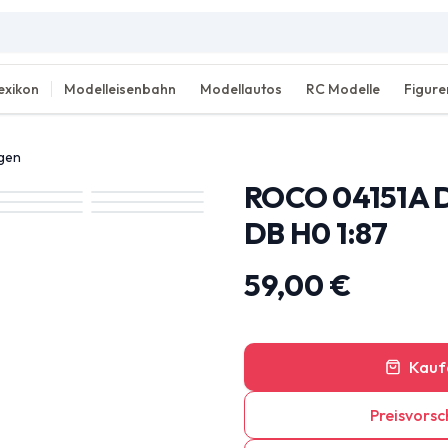
exikon
Modelleisenbahn
Modellautos
RC Modelle
Figure
agen
ROCO 04151A 
DB H0 1:87
59,00 €
Kauf
Preisvorsc