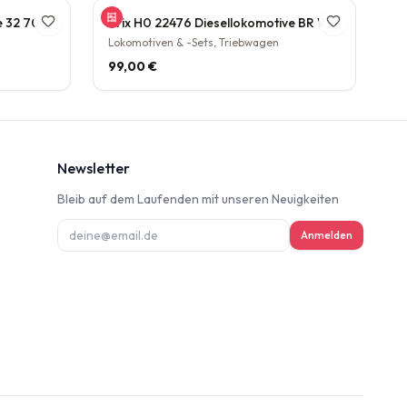
Gützhold 52 Dampflokomotive 32 700 DB Tender Epoche III DC NEM H0 1:87
Trix H0 22476 Diesellokomotive BR V160 003 DB NEM Epoche IV H0 1:87
Lokomotiven & -Sets, Triebwagen
99,00 €
Newsletter
Bleib auf dem Laufenden mit unseren Neuigkeiten
ung
Anmelden
deninformation
d