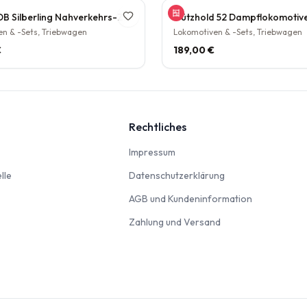
Tillig TT DB Silberling Nahverkehrs-Zugset 4-teilig Steuerwagen Hasenkasten Köln HBF Epoche IV rarität
n & -Sets, Triebwagen
Lokomotiven & -Sets, Triebwagen
€
189,00 €
Rechtliches
nbahn
Impressum
Impressum
Modellautos & Verkehrsmodelle
Datenschutzerklär
lle
Datenschutzerklärung
AGB und Kun
AGB und Kundeninformation
Zahlung und Versan
Zahlung und Versand
odellbausätze