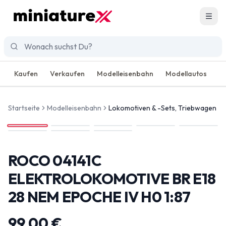
Men
Kaufen
Verkaufen
Modelleisenbahn
Modellautos
R
Startseite
Modelleisenbahn
Lokomotiven & -Sets, Triebwagen
ROCO 04141C
ELEKTROLOKOMOTIVE BR E18
28 NEM EPOCHE IV H0 1:87
99,00 €