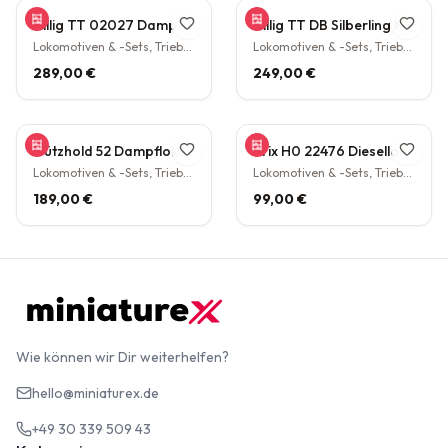
Tillig TT 02027 Dampflokomotive BR 38.10 der DB Epoche III Personenzuglok Schlepptender rarität
Tillig TT DB Silberling Nahverkehrs-Zugset 4-teilig Steuerwagen Hasenkasten Köln HBF Epoche IV rarität
Lokomotiven & -Sets, Triebwagen
Lokomotiven & -Sets, Triebwagen
289,00 €
249,00 €
Gützhold 52 Dampflokomotive 32 700 DB Tender Epoche III DC NEM H0 1:87
Trix H0 22476 Diesellokomotive BR V160 003 DB NEM Epoche IV H0 1:87
Lokomotiven & -Sets, Triebwagen
Lokomotiven & -Sets, Triebwagen
189,00 €
99,00 €
Wie können wir Dir weiterhelfen?
hello@miniaturex.de
+49 30 339 509 43