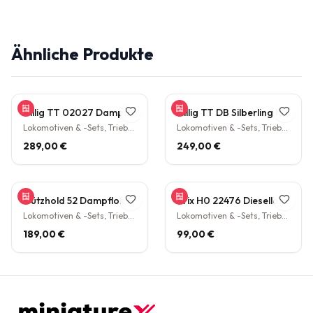
Ähnliche Produkte
Tillig TT 02027 Dampflokomotive BR 38.10 der DB Epoche III Personenzuglok Schlepptender rarität
Tillig TT DB Silberling Nahverkehrs-Zugset 4-teilig Steuerwagen Hasenkasten Köln HBF Epoche IV rarität
Lokomotiven & -Sets, Triebwagen
Lokomotiven & -Sets, Triebwagen
289,00 €
249,00 €
Gützhold 52 Dampflokomotive 32 700 DB Tender Epoche III DC NEM H0 1:87
Trix H0 22476 Diesellokomotive BR V160 003 DB NEM Epoche IV H0 1:87
Lokomotiven & -Sets, Triebwagen
Lokomotiven & -Sets, Triebwagen
189,00 €
99,00 €