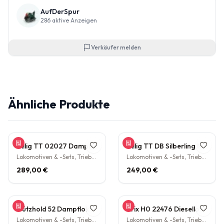
AufDerSpur
286
aktive Anzeigen
Verkäufer melden
Ähnliche Produkte
Tillig TT 02027 Dampflokomotive BR 38.10 der DB Epoche III Personenzuglok Schlepptender rarität
Tillig TT DB Silberling Nahverkehrs-Zugset 4-teilig Steuerwagen Hasenkasten Köln HBF Epoche IV rarität
Lokomotiven & -Sets, Triebwagen
Lokomotiven & -Sets, Triebwagen
289,00 €
249,00 €
Gützhold 52 Dampflokomotive 32 700 DB Tender Epoche III DC NEM H0 1:87
Trix H0 22476 Diesellokomotive BR V160 003 DB NEM Epoche IV H0 1:87
Lokomotiven & -Sets, Triebwagen
Lokomotiven & -Sets, Triebwagen