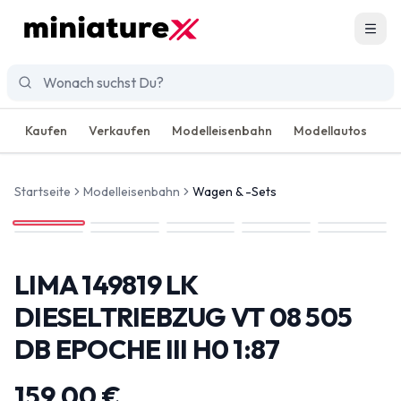
Men
Kaufen
Verkaufen
Modelleisenbahn
Modellautos
R
Startseite
Modelleisenbahn
Wagen & -Sets
LIMA 149819 LK
DIESELTRIEBZUG VT 08 505
DB EPOCHE III H0 1:87
159,00 €