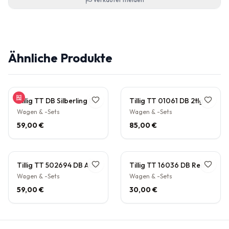
Ähnliche Produkte
Tillig TT DB Silberling Nahverkehrswagen 1./2. Klasse Personenwagen IV AB4n DR Press Museum IV
Tillig TT 01061 DB 2tlg. Reisezugwagenset Umbauwagen Grün Epoche IV 2. Klasse
Wagen & -Sets
Wagen & -Sets
59,00 €
85,00 €
Tillig TT 502694 DB AG Taschenwagen Danzas Rot Epoche V Club-Jahresmodell 2025 Güterwagen
Tillig TT 16036 DB Reisezugwagen 2. Klasse Grün Epoche III Preußischer Durchgangswagen
Wagen & -Sets
Wagen & -Sets
59,00 €
30,00 €