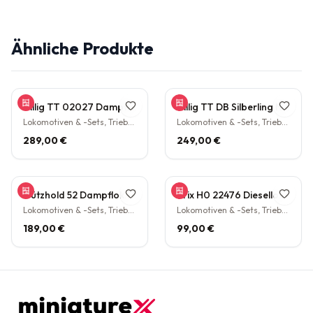
Ähnliche Produkte
Tillig TT 02027 Dampflokomotive BR 38.10 der DB Epoche III Personenzuglok Schlepptender rarität
Tillig TT DB Silberling Nahverkehrs-Zugset 4-teilig Steuerwagen Hasenkasten Köln HBF Epoche IV rarität
Lokomotiven & -Sets, Triebwagen
Lokomotiven & -Sets, Triebwagen
289,00 €
249,00 €
Gützhold 52 Dampflokomotive 32 700 DB Tender Epoche III DC NEM H0 1:87
Trix H0 22476 Diesellokomotive BR V160 003 DB NEM Epoche IV H0 1:87
Lokomotiven & -Sets, Triebwagen
Lokomotiven & -Sets, Triebwagen
189,00 €
99,00 €