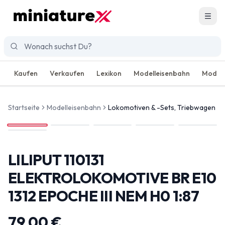
Men
Kaufen
Verkaufen
Lexikon
Modelleisenbahn
Modell
Startseite
Modelleisenbahn
Lokomotiven & -Sets, Triebwagen
LILIPUT 110131
ELEKTROLOKOMOTIVE BR E10
1312 EPOCHE III NEM H0 1:87
79,00 €