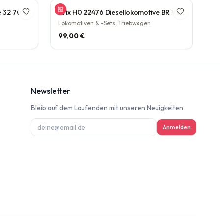
Gützhold 52 Dampflokomotive 32 700 DB Tender Epoche III DC NEM H0 1:87
Trix H0 22476 Diesellokomotive BR V160 003 DB NEM Epoche IV H0 1:87
Lokomotiven & -Sets, Triebwagen
99,00 €
Newsletter
Bleib auf dem Laufenden mit unseren Neuigkeiten
ung
Anmelden
deninformation
d