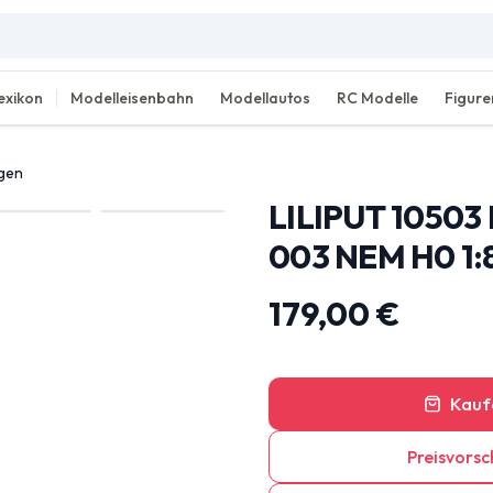
exikon
Modelleisenbahn
Modellautos
RC Modelle
Figure
agen
LILIPUT 1050
003 NEM H0 1:
179,00 €
Kauf
Preisvorsc