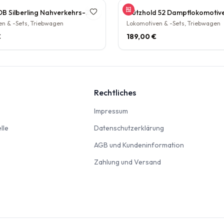
Tillig TT DB Silberling Nahverkehrs-Zugset 4-teilig Steuerwagen Hasenkasten Köln HBF Epoche IV rarität
n & -Sets, Triebwagen
Lokomotiven & -Sets, Triebwagen
€
189,00 €
Rechtliches
nbahn
Impressum
Impressum
Modellautos & Verkehrsmodelle
Datenschutzerklär
lle
Datenschutzerklärung
AGB und Kun
AGB und Kundeninformation
Zahlung und Versan
Zahlung und Versand
odellbausätze