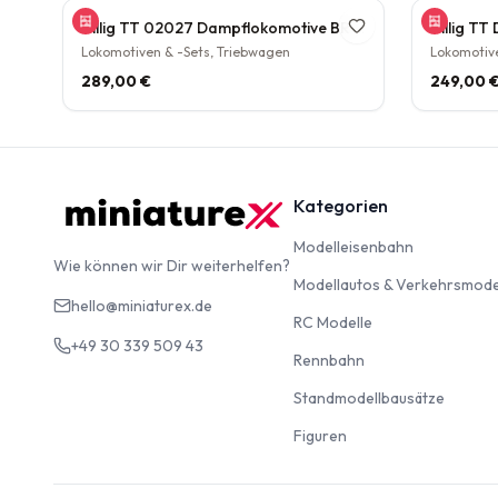
Tillig TT 02027 Dampflokomotive BR 38.10 der DB Epoche III Personenzuglok Schlepptender rarität
Lokomotiven & -Sets, Triebwagen
Lokomotive
289,00 €
249,00 
Kategorien
Modelleise
Modelleisenbahn
Wie können wir Dir weiterhelfen?
Modellautos & Verkehrsmode
hello@miniaturex.de
RC Modelle
RC Modelle
+49 30 339 509 43
Rennbahn
Rennbahn
Standm
Standmodellbausätze
Figuren
Figuren