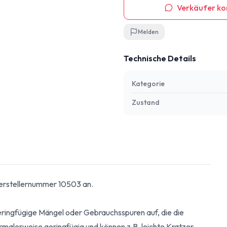
Verkäufer ko
Melden
Technische Details
Kategorie
Zustand
 Herstellernummer 10503 an.
geringfügige Mängel oder Gebrauchsspuren auf, die die
ormalerweise geringfügig und können z.B. leichte Kratzer