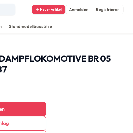
Anmelden
Registrieren
Neuer Artikel
n
Standmodellbausätze
3 DAMPFLOKOMOTIVE BR 05
87
en
hlag