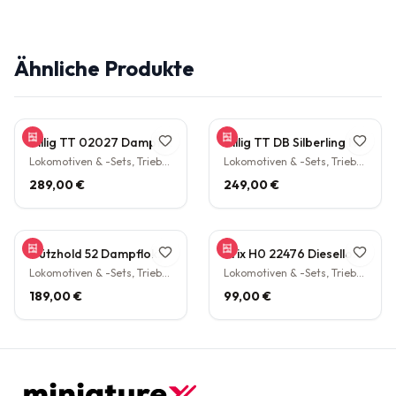
Ähnliche Produkte
Tillig TT 02027 Dampflokomotive BR 38.10 der DB Epoche III Personenzuglok Schlepptender rarität
Tillig TT DB Silberling Nahverkehrs-Zugset 4-teilig Steuerwagen Hasenkasten Köln HBF Epoche IV rarität
Lokomotiven & -Sets, Triebwagen
Lokomotiven & -Sets, Triebwagen
289,00 €
249,00 €
Gützhold 52 Dampflokomotive 32 700 DB Tender Epoche III DC NEM H0 1:87
Trix H0 22476 Diesellokomotive BR V160 003 DB NEM Epoche IV H0 1:87
Lokomotiven & -Sets, Triebwagen
Lokomotiven & -Sets, Triebwagen
189,00 €
99,00 €