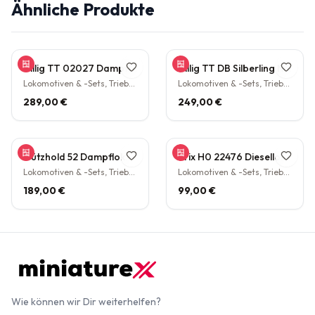
Ähnliche Produkte
Tillig TT 02027 Dampflokomotive BR 38.10 der DB Epoche III Personenzuglok Schlepptender rarität
Tillig TT DB Silberling Nahverkehrs-Zugset 4-teilig Steuerwagen Hasenkasten Köln HBF Epoche IV rarität
Lokomotiven & -Sets, Triebwagen
Lokomotiven & -Sets, Triebwagen
289,00 €
249,00 €
Gützhold 52 Dampflokomotive 32 700 DB Tender Epoche III DC NEM H0 1:87
Trix H0 22476 Diesellokomotive BR V160 003 DB NEM Epoche IV H0 1:87
Lokomotiven & -Sets, Triebwagen
Lokomotiven & -Sets, Triebwagen
189,00 €
99,00 €
Wie können wir Dir weiterhelfen?