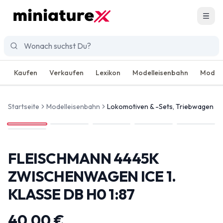
Men
Kaufen
Verkaufen
Lexikon
Modelleisenbahn
Modell
Startseite
Modelleisenbahn
Lokomotiven & -Sets, Triebwagen
FLEISCHMANN 4445K
ZWISCHENWAGEN ICE 1.
KLASSE DB H0 1:87
40,00 €