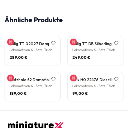
Ähnliche Produkte
Tillig TT 02027 Dampflokomotive BR 38.10 der DB Epoche III Personenzuglok Schlepptender rarität
Tillig TT DB Silberling Nahverkehrs-Zugset 4-teilig Steuerwagen Hasenkasten Köln HBF Epoche IV rarität
Lokomotiven & -Sets, Triebwagen
Lokomotiven & -Sets, Triebwagen
289,00 €
249,00 €
Gützhold 52 Dampflokomotive 32 700 DB Tender Epoche III DC NEM H0 1:87
Trix H0 22476 Diesellokomotive BR V160 003 DB NEM Epoche IV H0 1:87
Lokomotiven & -Sets, Triebwagen
Lokomotiven & -Sets, Triebwagen
189,00 €
99,00 €