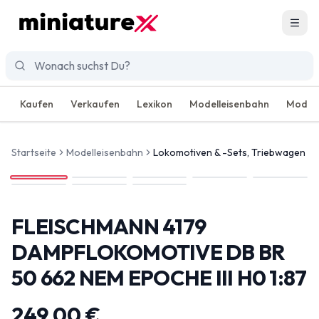
Men
Kaufen
Verkaufen
Lexikon
Modelleisenbahn
Modell
Startseite
Modelleisenbahn
Lokomotiven & -Sets, Triebwagen
FLEISCHMANN 4179
DAMPFLOKOMOTIVE DB BR
50 662 NEM EPOCHE III H0 1:87
249,00 €