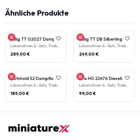
Ähnliche Produkte
Tillig TT 02027 Dampflokomotive BR 38.10 der DB Epoche III Personenzuglok Schlepptender rarität
Tillig TT DB Silberling Nahverkehrs-Zugset 4-teilig Steuerwagen Hasenkasten Köln HBF Epoche IV rarität
Lokomotiven & -Sets, Triebwagen
Lokomotiven & -Sets, Triebwagen
289,00 €
249,00 €
Gützhold 52 Dampflokomotive 32 700 DB Tender Epoche III DC NEM H0 1:87
Trix H0 22476 Diesellokomotive BR V160 003 DB NEM Epoche IV H0 1:87
Lokomotiven & -Sets, Triebwagen
Lokomotiven & -Sets, Triebwagen
189,00 €
99,00 €