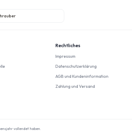
hrauber
Rechtliches
nbahn
Impressum
Impressum
Modellautos & Verkehrsmodelle
Datenschutzerklär
lle
Datenschutzerklärung
AGB und Kun
AGB und Kundeninformation
Zahlung und Versan
Zahlung und Versand
odellbausätze
ebensjahr vollendet haben.