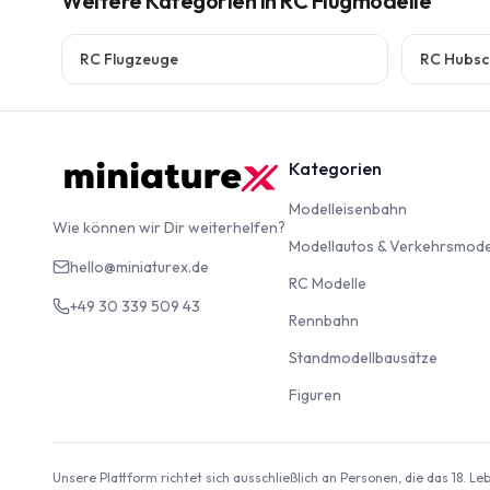
Weitere Kategorien
in RC Flugmodelle
RC Flugzeuge
RC Hubsc
Kategorien
Modelleise
Modelleisenbahn
Wie können wir Dir weiterhelfen?
Modellautos & Verkehrsmode
hello@miniaturex.de
RC Modelle
RC Modelle
+49 30 339 509 43
Rennbahn
Rennbahn
Standm
Standmodellbausätze
Figuren
Figuren
Unsere Plattform richtet sich ausschließlich an Personen, die das 18. L