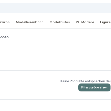
exikon
Modelleisenbahn
Modellautos
RC Modelle
Figure
ohnen
Keine Produkte entsprechen dein
Filter zurücksetzen