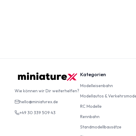
Kategorien
Modelleise
Modelleisenbahn
Wie können wir Dir weiterhelfen?
Modellautos & Verkehrsmode
hello@miniaturex.de
RC Modelle
RC Modelle
+49 30 339 509 43
Rennbahn
Rennbahn
Standm
Standmodellbausätze