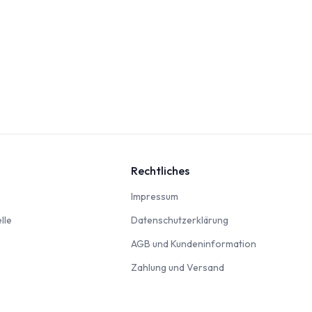
Rechtliches
nbahn
Impressum
Impressum
Modellautos & Verkehrsmodelle
Datenschutzerklär
lle
Datenschutzerklärung
AGB und Kun
AGB und Kundeninformation
Zahlung und Versan
Zahlung und Versand
odellbausätze