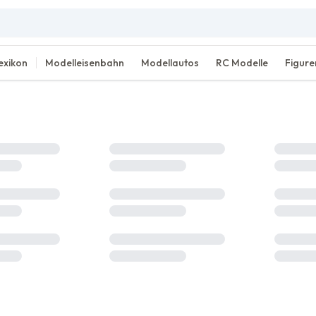
exikon
Modelleisenbahn
Modellautos
RC Modelle
Figure